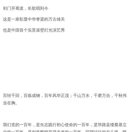
剑门开蜀道，长歌唱到今
这是一座彰显中华脊梁的万古雄关
也是中国首个实景崖壁灯光演艺秀
百转千回，百炼成钢，百年风华正茂；千山万水，千磨万击，千秋伟
业在胸。
我们党的一百年，是矢志践行初心使命的一百年，是筚路蓝缕奠基立