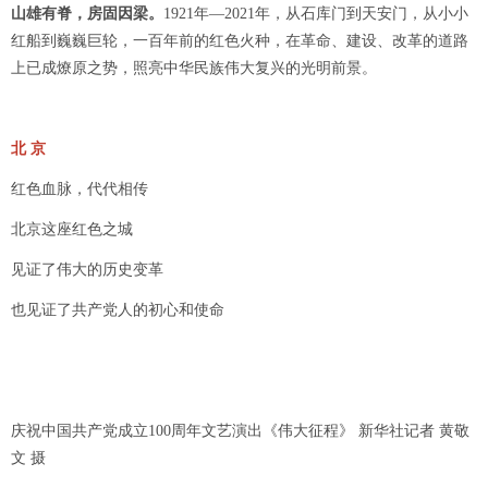
山雄有脊，房固因梁。
1921年—2021年，从石库门到天安门，从小小
红船到巍巍巨轮，一百年前的红色火种，在革命、建设、改革的道路
上已成燎原之势，照亮中华民族伟大复兴的光明前景。
北 京
红色血脉，代代相传
北京这座红色之城
见证了伟大的历史变革
也见证了共产党人的初心和使命
庆祝中国共产党成立100周年文艺演出《伟大征程》 新华社记者 黄敬
文 摄