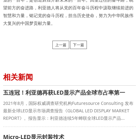
业的一百年，是创造辉煌开辟未来的一百年。回望过往的奋斗路，眺
望前方的奋进路，利亚德人将从党的百年奋斗历程中汲取继续前进的
智慧和力量，铭记党的奋斗历程，担当历史使命，努力为中华民族伟
大复兴的中国梦贡献力量。
上一篇
下一篇
相关新闻
五连冠！利亚德再获LED显示产品全球市占率第一
2021年8月，国际权威调查研究机构Futuresource Consulting 发布
最新全球LED显示市场调查报告《GLOBAL LED DISPLAY MARKET
REPORT》。报告显示：利亚德连续5年蝉联全球LED显示产品...
Micro-LED显示封装技术