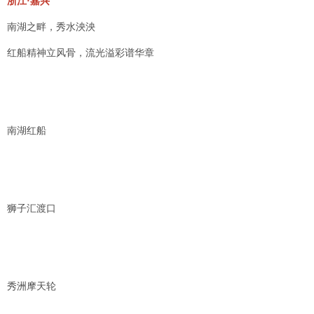
浙江·嘉兴
南湖之畔，秀水泱泱
红船精神立风骨，流光溢彩谱华章
南湖红船
狮子汇渡口
秀洲摩天轮