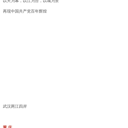
以天为幕，以江为台，以城为景
再现中国共产党百年辉煌
武汉两江四岸
重 庆